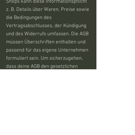
Shops kann diese Informationspflicht
z. B. Details über Waren, Preise sowie
die Bedingungen des
Vertragsabschlusses, der Kündigung
und des Widerrufs umfassen. Die AGB
müssen Überschriften enthalten und
passend für das eigene Unternehmen
formuliert sein. Um sicherzugehen,
dass deine AGB den gesetzlichen
Regelungen entsprechen, lasse diese
von einem erfahrenen Anwalt
überprüfen.
Cookies
Impressum
Datenschutz